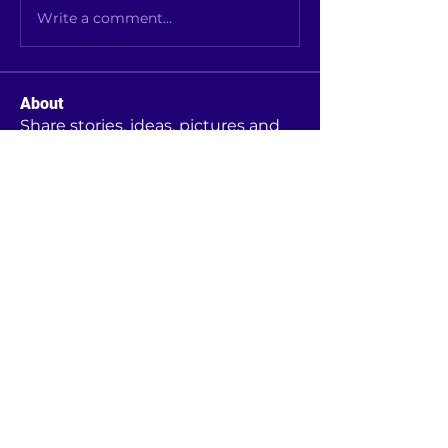
Write a comment...
About
Share stories, ideas, pictures and
more!
Members
mayuri kathade
Follow
radiotelevialet
Follow
info haiti
Follow
Prashant Pundkare
Follow
See All Members (4)