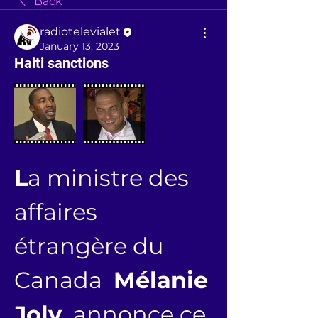
Back
radiotelevialet
January 13, 2023
Haiti sanctions
L
a ministre des 
affaires 
étrangère du 
Canada  
Mélanie 
Joly, 
annonce ce  